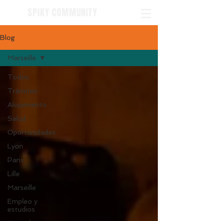
SPIKY COMMUNITY
Blog
Marseille
Todos
Trámites
Alojamiento
Salud
Oportunidades
Lyon
Paris
Lille
Marseille
Empleo y
estudios