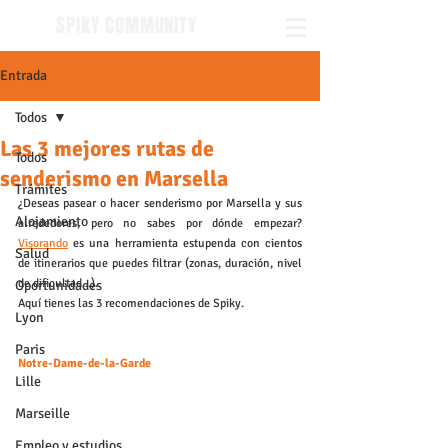
SPIKY COMMUNITY
Entrada
Todos
Las 3 mejores rutas de
Todos
senderismo en Marsella
Trámites
¿Deseas pasear o hacer senderismo por Marsella y sus 
Alojamiento
alrededores, pero no sabes por dónde empezar? 
Visorando
 es una herramienta estupenda con cientos 
Salud
de itinerarios que puedes filtrar (zonas, duración, nivel 
de dificultad...).
Oportunidades
Aquí tienes las 3 recomendaciones de Spiky.
Lyon
Paris
Notre-Dame-de-la-Garde
Lille
Marseille
Empleo y estudios