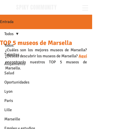
SPIKY COMMUNITY
Entrada
Todos
TOP 5 museos de Marsella
Todos
¿Cuáles son los mejores museos de Marsella? 
Trámites
¿Deseas descubrir los museos de Marsella? 
Aquí
encontrarás nuestros TOP 5 museos de 
Alojamiento
Marsella.
Salud
Oportunidades
Lyon
Paris
Lille
Marseille
Empleo y estudios