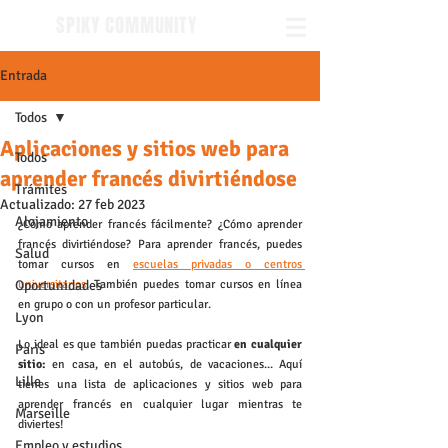
SPIKY COMMUNITY
Entrada
Todos
Aplicaciones y sitios web para
Todos
aprender francés divirtiéndose
Trámites
Actualizado:
27 feb 2023
Alojamiento
¿Cómo aprender francés fácilmente? ¿Cómo aprender 
francés divirtiéndose? Para aprender francés, puedes 
Salud
tomar cursos en 
escuelas privadas o centros 
Oportunidades
universitarios
. También puedes tomar cursos en línea 
en grupo o con un profesor particular. 
Lyon
Lo ideal es que también puedas practicar
 en cualquier 
Paris
sitio:
 en casa, en el autobús, de vacaciones... Aquí 
Lille
tienes una lista de aplicaciones y sitios web para 
aprender francés en cualquier lugar mientras te 
Marseille
diviertes!
Empleo y estudios