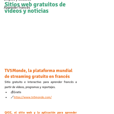
Sitios web gratuitos de 
Aprender francés
vídeos y noticias
TV5Monde, la plataforma mundial 
de streaming gratuito en francés
Sitio gratuito e interactivo para aprender francés a 
partir de vídeos, programas y reportajes. 
💰Gratis
🔗
https://www.tv5monde.com/
QIOZ, el sitio web y la aplicación para aprender 