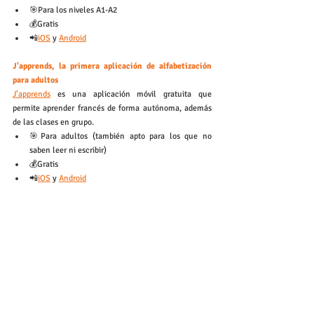
🎯Para los niveles A1-A2 
💰Gratis
📲
iOS
 y 
Android
J'apprends, la primera aplicación de alfabetización 
para adultos
J’apprends
 es una aplicación móvil gratuita que 
permite aprender francés de forma autónoma, además 
de las clases en grupo. 
🎯Para adultos (también apto para los que no 
saben leer ni escribir)
💰Gratis
📲
iOS
 y 
Android
Aplicaciones de 
conversación e 
intercambio de idiomas