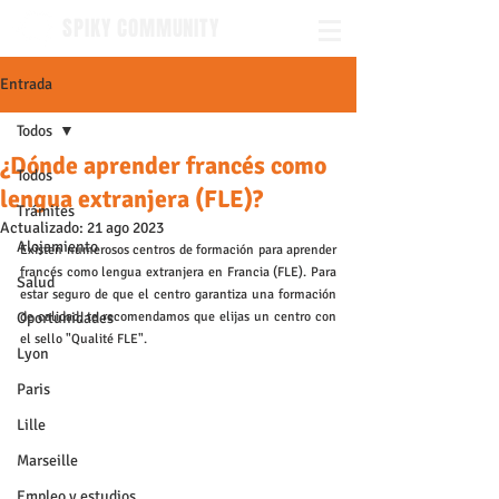
SPIKY COMMUNITY
Entrada
Todos
¿Dónde aprender francés como
Todos
lengua extranjera (FLE)?
Trámites
Actualizado:
21 ago 2023
Alojamiento
Existen numerosos centros de formación para aprender 
francés como lengua extranjera en Francia (FLE). Para 
Salud
estar seguro de que el centro garantiza una formación 
Oportunidades
de calidad, te recomendamos que elijas un centro con 
el sello "Qualité FLE".
Lyon
Paris
Lille
Marseille
Empleo y estudios