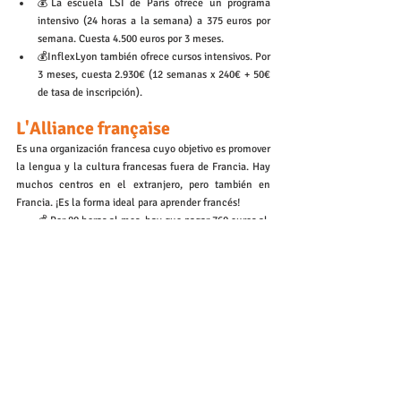
💰La escuela LSI de París ofrece un programa 
intensivo (24 horas a la semana) a 375 euros por 
semana. Cuesta 4.500 euros por 3 meses.
💰InflexLyon también ofrece cursos intensivos. Por 
3 meses, cuesta 2.930€ (12 semanas x 240€ + 50€ 
de tasa de inscripción).
L'Alliance française 
Es una organización francesa cuyo objetivo es promover 
la lengua y la cultura francesas fuera de Francia. Hay 
muchos centros en el extranjero, pero también en 
Francia. ¡Es la forma ideal para aprender francés! 
💰 Por 80 horas al mes, hay que pagar 760 euros al 
mes, o 2 208 euros por 3 meses en el 
Alliance 
Française de Lyon. 
❤️
 Tarifa decreciente: 696 
euros al mes a partir de 4 meses
.
Contáctenos
Aprender francés