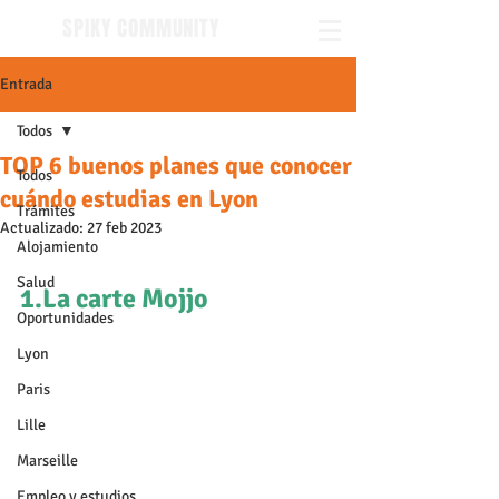
SPIKY COMMUNITY
Entrada
Todos
TOP 6 buenos planes que conocer
Todos
cuándo estudias en Lyon
Trámites
Actualizado:
27 feb 2023
Alojamiento
Salud
1.La carte Mojjo
Oportunidades
Lyon
Paris
Lille
Marseille
Empleo y estudios