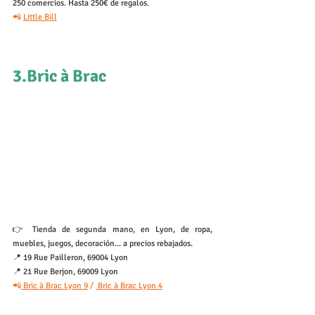
250 comercios. Hasta 250€ de regalos.
📲 
Little Bill
3.Bric à Brac
👉 Tienda de segunda mano, en Lyon, de ropa, 
muebles, juegos, decoración... a precios rebajados.
📍 19 Rue Pailleron, 69004 Lyon 
📍 21 Rue Berjon, 69009 Lyon
📲
 Bric à Brac Lyon 9
 / 
 Bric à Brac Lyon 4