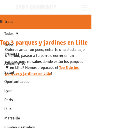
SPIKY COMMUNITY
Entrada
Todos
Top 3 parques y jardines en Lille
Todos
Quieres andar un poco, echarte una siesta bajo 
Trámites
un árbol, pasear a tu perro o correr en un 
parque, pero no sabes donde están los parques 
Alojamiento
🌳 en Lille? Hemos preparado el
Top 3 de los 
Salud
parques y jardines en Lille
!
Oportunidades
Lyon
Paris
Lille
Marseille
Empleo y estudios