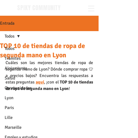
SPIKY COMMUNITY
Entrada
Todos
TOP 10 de tiendas de ropa de
Todos
segunda mano en Lyon
Trámites
Cuáles son las mejores tiendas de ropa de 
Alojamiento
segunda mano de Lyon? Dónde comprar ropa 👕 
a precios bajos? Encuentra las respuestas a 
Salud
estas preguntas 
aquí
, ¡con el 
TOP 10 de tiendas 
Oportunidades
de ropa de segunda mano en Lyon
!
Lyon
Paris
Lille
Marseille
Empleo y estudios