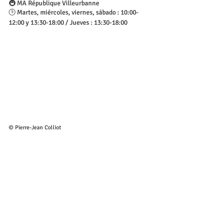
🚇 MA République Villeurbanne
🕒 Martes, miércoles, viernes, sábado : 10:00-
12:00 y 13:30-18:00 / Jueves : 13:30-18:00
© Pierre-Jean Colliot
Bon Fripe Bon Genre (nuestro favorito ❤️)
📌 8 Rue de Brest, 3ème étage, 69002 Lyon
🚇 MA Cordeliers
🕒 Martes a viernes : 13:00-19:00 / Sábado : 
11:00-13:00 y 14:00-19:00