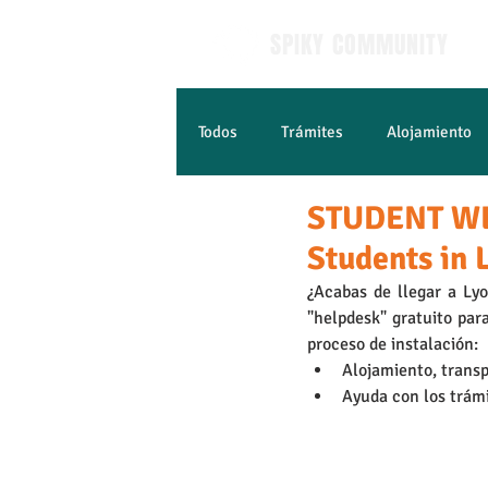
SPIKY COMMUNITY
Todos
Trámites
Alojamiento
STUDENT WEL
Empleo y estudios
Aprender 
Students in 
¿Acabas de llegar a Ly
"helpdesk" gratuito para
proceso de instalación: 
Alojamiento, transpo
Ayuda con los trámi