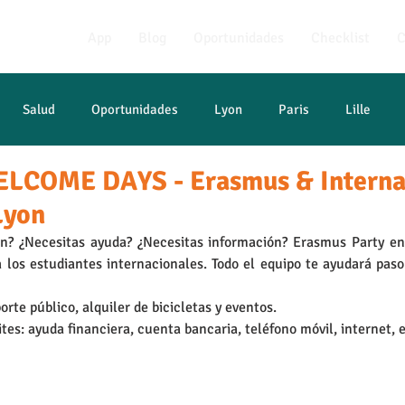
App
Blog
Oportunidades
Checklist
C
Salud
Oportunidades
Lyon
Paris
Lille
COME DAYS - Erasmus & Interna
francés
Lyon
on? ¿Necesitas ayuda? ¿Necesitas información? Erasmus Party en
 los estudiantes internacionales. Todo el equipo te ayudará paso
rte público, alquiler de bicicletas y eventos. 
tes: ayuda financiera, cuenta bancaria, teléfono móvil, internet, e