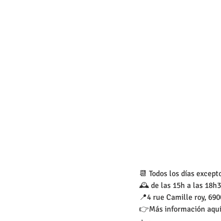
📆 Todos los días except
🕰️ de las 15h a las 18h
📍4 rue Camille roy, 69
👉Más información aquí