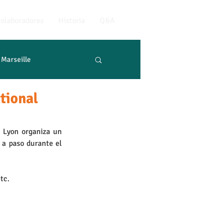
olaboradores
Historia
Q&A
Marseille
tional
 Lyon organiza un 
 a paso durante el 
tc.