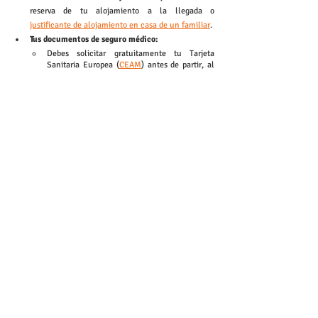
reserva de tu alojamiento a la llegada o 
justificante de alojamiento en casa de un familiar
.
Tus documentos de seguro médico: 
Debes solicitar gratuitamente tu Tarjeta 
Sanitaria Europea (
CEAM
) antes de partir, al 
organismo de seguro médico competente de 
tu país de afiliación.
Debes obtener el formulario E 104 de tu 
organismo de afiliación. Este formulario se 
refiere a la acumulación de periodos de 
seguro, empleo o residencia (enfermedad, 
maternidad, paternidad).
Contáctenos
Trámites
contact@spiky-app.com
Trabajo
Prensa
Términos y condiciones
Menciones legales
Política de privacidad
Descargar Spiky Community