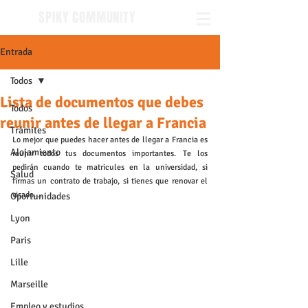
SPIKY COMMUNITY
Entrada
Todos
Lista de documentos que debes
Todos
reunir antes de llegar a Francia
Trámites
Lo mejor que puedes hacer antes de llegar a Francia es 
Alojamiento
reunir todos tus documentos importantes. Te los 
pedirán cuando te matricules en la universidad, si 
Salud
firmas un contrato de trabajo, si tienes que renovar el 
visado.... 
Oportunidades
Lyon
Paris
Lille
Marseille
Empleo y estudios