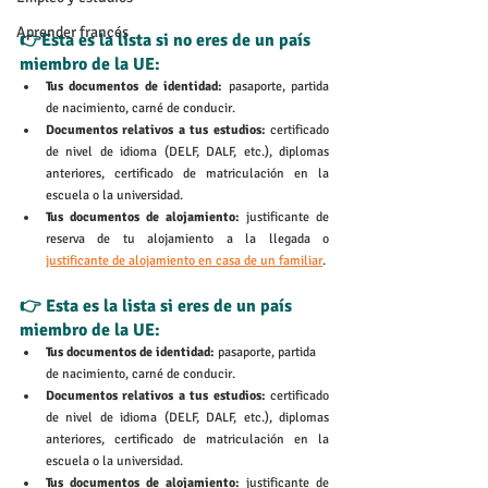
Aprender francés
👉Esta es la lista si no eres de un país 
miembro de la UE:
Tus documentos de identidad: 
pasaporte, partida 
de nacimiento, carné de conducir.
Documentos relativos a tus estudios:
 certificado 
de nivel de idioma (DELF, DALF, etc.), diplomas 
anteriores, certificado de matriculación en la 
escuela o la universidad.
Tus documentos de alojamiento: 
justificante de 
reserva de tu alojamiento a la llegada o 
justificante de alojamiento en casa de un familiar
.
👉 Esta es la lista si eres de un país 
miembro de la UE: 
Tus documentos de identidad: 
pasaporte, partida 
de nacimiento, carné de conducir.
Documentos relativos a tus estudios:
 certificado 
de nivel de idioma (DELF, DALF, etc.), diplomas 
anteriores, certificado de matriculación en la 
escuela o la universidad.
Tus documentos de alojamiento: 
justificante de 