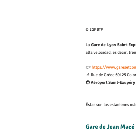
© EGF BTP
La 
Gare de Lyon Saint-Ex
alta velocidad, es decir, tr
👉 
https://www.garesetconn
📌 Rue de Grèce 69125 Col
🚇 
Aéroport Saint-Exupéry 
Éstas son las estaciones má
Gare de Jean Macé