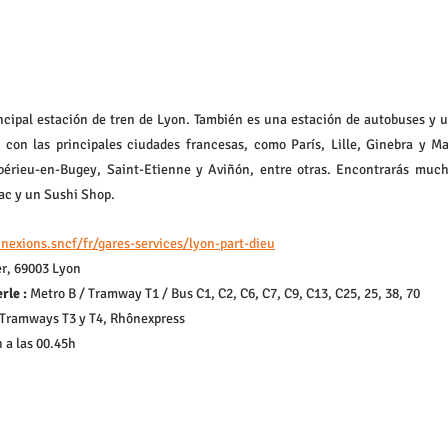
incipal estación de tren de Lyon. También es una estación de autobuses y u
 con las principales ciudades francesas, como París, Lille, Ginebra y Ma
érieu-en-Bugey, Saint-Etienne y Aviñón, entre otras. Encontrarás much
ac y un Sushi Shop.
exions.sncf/fr/gares-services/lyon-part-dieu
er, 69003 Lyon
rle :
 Metro B / Tramway T1 / Bus C1, C2, C6, C7, C9, C13, C25, 25, 38, 70
 Tramways T3 y T4, Rhônexpress
h a las 00.45h