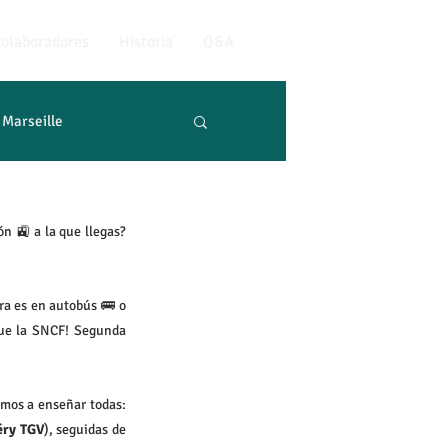
olaboradores
Historia
Q&A
Marseille
n 🚉 a la que llegas? 
ra es en autobús 🚌 o 
que la SNCF! Segunda 
El área metropolitana de Lyon se compone de 59 municipios, casi todos con estación, pero no te las vamos a enseñar todas: 
éry TGV
), seguidas de 