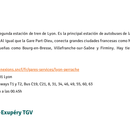
segunda estación de tren de Lyon. Es la principal estación de autobuses de l
 Al igual que la Gare Part-Dieu, conecta grandes ciudades francesas como Na
eñas como Bourg-en-Bresse, Villefranche-sur-Saône y Firminy. Hay tien
nexions.sncf/fr/gares-services/lyon-perrache
01 Lyon
ays T1 y T2, Bus C19, C21, 8, 31, 34, 46, 49, 55, 60, 63
h a las 00.45h
t-Exupéry TGV