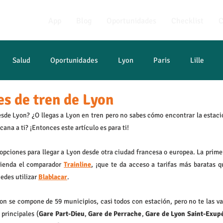
App
Blog
Oportunidades
Checklist
C
Salud
Oportunidades
Lyon
Paris
Lille
es de tren de Lyon
francés
esde Lyon? ¿O llegas a Lyon en tren pero no sabes cómo encontrar la estació
cana a ti? ¡Entonces este artículo es para ti!
 opciones para llegar a Lyon desde otra ciudad francesa o europea. La prime
mienda el comparador 
Trainline
, ¡que te da acceso a tarifas más baratas 
des utilizar 
Blablacar
.
 principales (
Gare Part-Dieu
, 
Gare de Perrache
, 
Gare de Lyon Saint-Exup