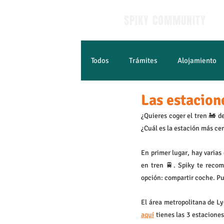
SPIKY COMMUNITY
Todos
Trámites
Alojamiento
Las estacion
Empleo y estudios
Aprender 
¿Quieres coger el tren 🚂 d
¿Cuál es la estación más cer
En primer lugar, hay varias
en tren 🚆. Spiky te reco
opción: compartir coche. Pue
aquí
 tienes las 3 estaciones