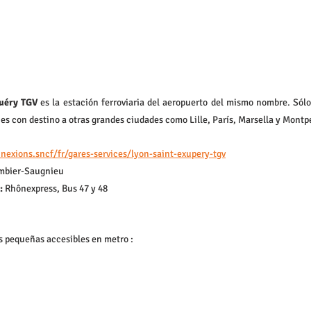
puéry TGV
 es la estación ferroviaria del aeropuerto del mismo nombre. Sólo 
enes con destino a otras grandes ciudades como Lille, París, Marsella y Montpe
exions.sncf/fr/gares-services/lyon-saint-exupery-tgv
ombier-Saugnieu
: 
Rhônexpress, Bus 47 y 48
s pequeñas accesibles en metro :