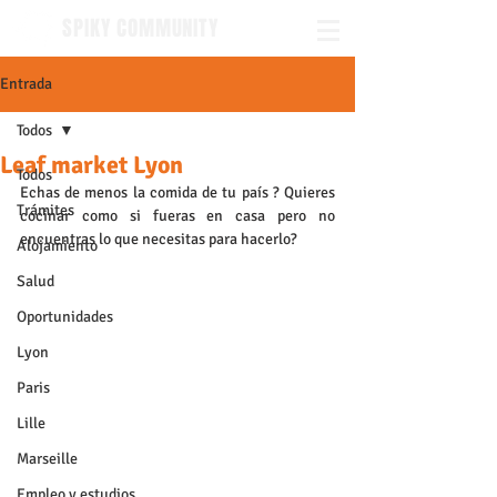
SPIKY COMMUNITY
Entrada
Todos
Leaf market Lyon
Todos
Echas de menos la comida de tu país ? Quieres 
Trámites
cocinar como si fueras en casa pero no 
encuentras lo que necesitas para hacerlo? 
Alojamiento
Salud
Oportunidades
Lyon
Paris
Lille
Marseille
Empleo y estudios