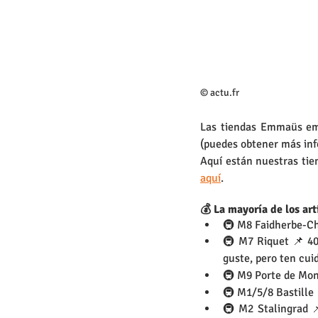
© actu.fr
Las tiendas Emmaüs empl
(puedes obtener más inf
Aquí están nuestras tie
aquí
.
💰 La mayoría de los ar
🚇 M8 Faidherbe-Ch
🚇 M7 Riquet 📌 40,
guste, pero ten cui
🚇 M9 Porte de Mon
🚇 M1/5/8 Bastille
🚇 M2 Stalingrad 