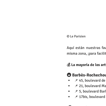
© Le Parisien
Aquí están nuestras fav
misma zona, ¡para facili
💰 La mayoría de los ar
🚇 Barbès-Rochecho
📌 45, boulevard de
📌 21, boulevard M
📌 5, boulevard Bar
📌 17bis, boulevar