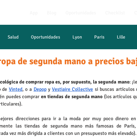
App
Blog
Oportunidades
Checklist
C
Salud
Oportunidades
Lyon
Paris
Lille
ropa de segunda mano a precios ba
francés
ecológica de comprar ropa es, por supuesto, la segunda mano
: ¡
b de 
Vinted
, o a 
Depop
 y 
Vestiaire Collective
 si buscas artículos 
ién puedes comprar
 en tiendas de segunda mano 
(los artículos q
ticulares).
ejores direcciones para ir a la moda por muy poco dinero en 
amente las tiendas de segunda mano más famosas de París, 
ada vez más dirigida a clientes con un presupuesto más elevado).