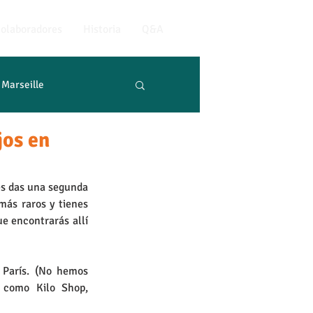
olaboradores
Historia
Q&A
Marseille
jos en
les das una segunda 
más raros y tienes 
ue encontrarás allí 
París. (No hemos 
como Kilo Shop, 