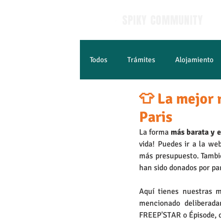
SPIKY COMMUNITY
Todos
Trámites
Alojamiento
👕 La mejor 
Empleo y estudios
Aprender 
Paris
La forma 
más barata y 
vida! Puedes ir a la we
más presupuesto. Tamb
han sido donados por par
Aquí tienes nuestras m
mencionado deliberad
FREEP'STAR o Épisode, c