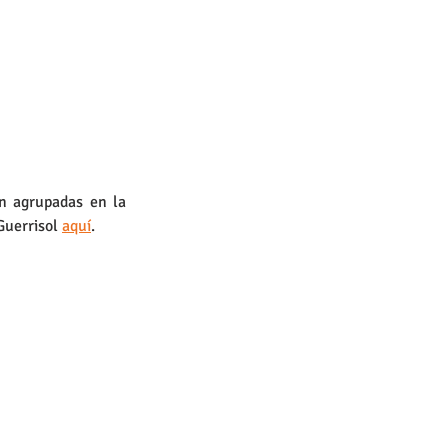
n agrupadas en la 
Guerrisol 
aquí
.