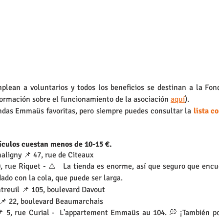
ean a voluntarios y todos los beneficios se destinan a la Fond
ormación sobre el funcionamiento de la asociación 
aquí
).
ndas Emmaüs favoritas, pero siempre puedes consultar la 
tículos cuestan menos de 10-15 €.
aligny 📌 47, rue de Citeaux
 rue Riquet - ⚠️   La tienda es enorme, así que seguro que encue
dado con la cola, que puede ser larga.
treuil 📌 105, boulevard Davout
 📌 22, boulevard Beaumarchais
 5, rue Curial -  L'appartement Emmaüs au 104. 💭 ¡También podr