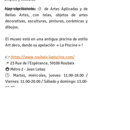
Aprender francés
Hay exposiciones 🎨 de Artes Aplicadas y de 
Bellas Artes, con telas, objetos de artes 
decorativas, esculturas, pinturas, cerámicas y 
dibujos.
El museo está en una antigua piscina de estilo 
Art deco, dando su apelación  « La Piscine »
!
👉 
https://www.roubaix-lapiscine.com/
📌 23 Rue de l'Espérance, 59100 Roubaix
🚇 Métro 2 - Jean Lebas
🕒 Martes, miércoles, jueves: 11.00-18.00 / 
Viernes: 11.00-20.00 / Sábado y domingo: 13.00-
18.00
💰 11 € / 🎓 9 € o gratuito cada viernes
Contáctenos
Lille
contact@spiky-app.com
Trabajo
Prensa
Términos y condiciones