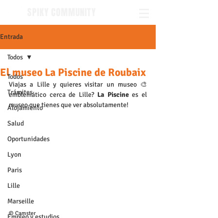
SPIKY COMMUNITY
Entrada
Todos
El museo La Piscine de Roubaix
Todos
Viajas a Lille y quieres visitar un museo 🎨 
Trámites
emblemático cerca de Lille? 
La Piscine
 es el 
museo que tienes que ver absolutamente!
Alojamiento
Salud
Oportunidades
Lyon
Paris
Lille
Marseille
© Camster
Empleo y estudios