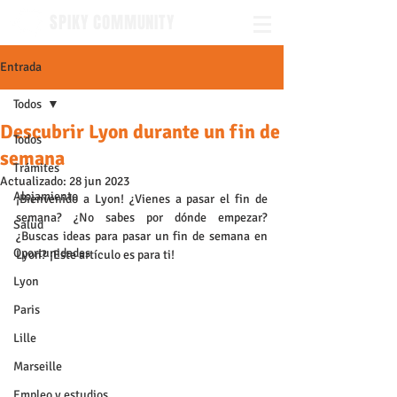
SPIKY COMMUNITY
Entrada
Todos
Descubrir Lyon durante un fin de
Todos
semana
Trámites
Actualizado:
28 jun 2023
Alojamiento
¡Bienvenido a Lyon! ¿Vienes a pasar el fin de 
semana? ¿No sabes por dónde empezar? 
Salud
¿Buscas ideas para pasar un fin de semana en 
Oportunidades
Lyon? ¡Este artículo es para ti!
Lyon
Paris
Lille
Marseille
Empleo y estudios