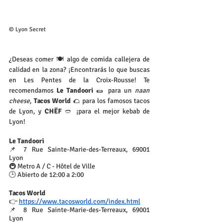
© Lyon Secret
¿Deseas comer 🍽️ algo de comida callejera de 
calidad en la zona? ¡Encontrarás lo que buscas 
en Les Pentes de la Croix-Rousse! Te 
recomendamos 
Le Tandoori
 🌯 para un 
naan 
cheese
,
 Tacos World 
🌮 para los famosos tacos 
de Lyon, y 
CHËF 
🥙 ¡para el mejor kebab de 
Lyon!
Le Tandoori
📌 7 Rue Sainte-Marie-des-Terreaux, 69001 
Lyon
🚇 Metro A / C - Hôtel de Ville
🕒 Abierto de 12:00 a 2:00
Tacos World
👉 
https://www.tacosworld.com/index.html
📌 8 Rue Sainte-Marie-des-Terreaux, 69001 
Lyon