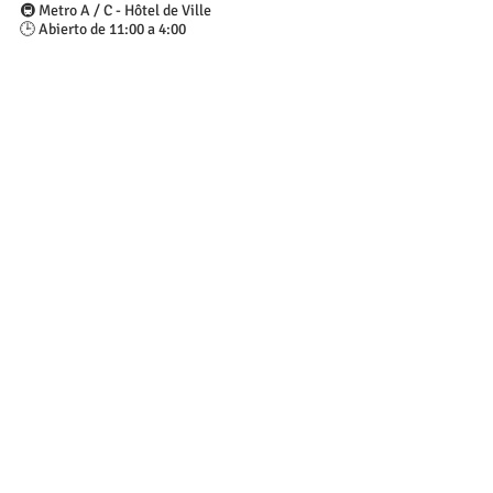
🚇 Metro A / C - Hôtel de Ville
🕒 Abierto de 11:00 a 4:00
CHËF
👉 
https://www.chefberliner.fr/bienvenue
📌 10 Rue Terme, 69001 Lyon
🚇 Metro A / C - Hôtel de Ville
🕒 Abierto de 11:30 a 14:30 y de 18:30 a 22:30
El atardecer es el momento perfecto para 
pasear a 
orillas del Saona
, uno de los dos ríos de 
Lyon. Muchos lioneses se reúnen aquí para 
empezar la noche del sábado 🌃