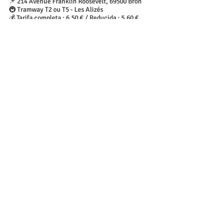
📌 214 Avenue Franklin Roosevelt, 69500 Bron
🚇 Tramway T2 ou T5 - Les Alizés
💰 Tarifa completa : 6,50 € / Reducida : 5,60 €
Le Toboggan
👉 
https://letoboggan.com/cinema/
📌 14 Avenue Jean Macé, 69150 Décines-
Charpieu
🚇 Tramway T3 - Décines Centre
💰 Tarifa completa : 6 € / Reducida : 5,50 €
 © Le Progrès
Ciné Meyzieu