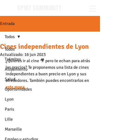
SPIKY COMMUNITY
Entrada
Todos
Cines independientes de Lyon
Todos
Actualizado:
16 jun 2023
Trámites
¿Quieres ir al cine 🎥 pero te echan para atrás 
los precios? Te proponemos una lista de cines 
Alojamiento
independientes a buen precio en Lyon y sus 
Salud
alrededores. También puedes encontrarlos en 
este mapa
.
Oportunidades
Lyon
Paris
Lille
Marseille
Empleo y estudios