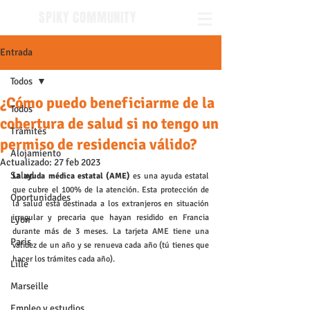
SPIKY COMMUNITY
Entrada
Todos
¿Cómo puedo beneficiarme de la
Todos
cobertura de salud si no tengo un
Trámites
permiso de residencia válido?
Alojamiento
Actualizado:
27 feb 2023
Salud
La ayuda médica estatal (AME) 
es una ayuda estatal 
que cubre el 100% de la atención. Esta protección de 
Oportunidades
la salud está destinada a los extranjeros en situación 
irregular y precaria que hayan residido en Francia 
Lyon
durante más de 3 meses. La tarjeta AME tiene una 
Paris
validez de un año y se renueva cada año (tú tienes que 
hacer los trámites cada año).
Lille
Marseille
Empleo y estudios