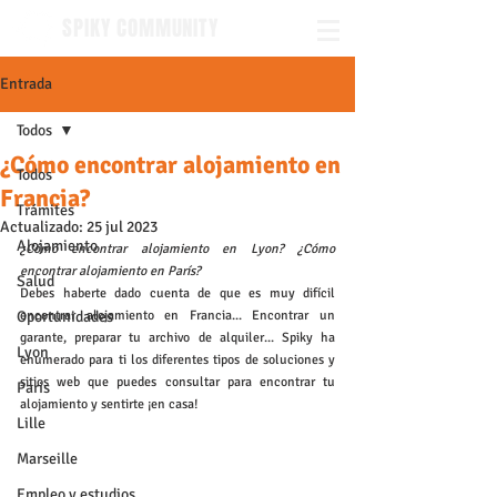
SPIKY COMMUNITY
Entrada
Todos
¿Cómo encontrar alojamiento en
Todos
Francia?
Trámites
Actualizado:
25 jul 2023
Alojamiento
¿Cómo encontrar alojamiento en Lyon? ¿Cómo 
encontrar alojamiento en París? 
Salud
Debes haberte dado cuenta de que es muy difícil 
Oportunidades
encontrar alojamiento en Francia... Encontrar un 
garante, preparar tu archivo de alquiler... Spiky ha 
Lyon
enumerado para ti los diferentes tipos de soluciones y 
sitios web que puedes consultar para encontrar tu 
Paris
alojamiento y sentirte ¡en casa!
Lille
Marseille
Empleo y estudios