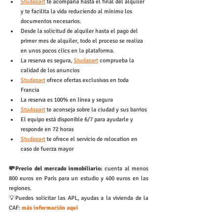
Studapart
 te acompaña hasta el final del alquiler 
y te facilita la vida reduciendo al mínimo los 
documentos necesarios.
Desde la solicitud de alquiler hasta el pago del 
primer mes de alquiler, todo el proceso se realiza 
en unos pocos clics en la plataforma.
La reserva es segura, 
Studapart
 comprueba la 
calidad de los anuncios
Studapart
 ofrece ofertas exclusivas en toda 
Francia
La reserva es 100% en línea y segura
Studapart
 te aconseja sobre la ciudad y sus barrios
El equipo está disponible 6/7 para ayudarle y 
responde en 72 horas
Studapart
 te ofrece el servicio de relocation en 
caso de fuerza mayor
💸Precio del mercado inmobiliario:
 cuenta al menos 
800 euros en París para un estudio y 400 euros en las 
regiones.
💡Puedes solicitar las APL, ayudas a la vivienda de la 
CAF: 
más información aquí