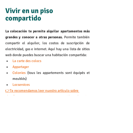
Vivir en un piso 
compartido  
La colocación te permite alquilar apartamentos más 
grandes y conocer a otras personas.
 Permite también 
compartir el alquiler, los costos de suscripción de 
electricidad, gas e internet. Aquí hay una lista de sitios 
web donde puedes buscar una habitación compartida:
La carte des colocs
Appartager
Colonies
 (tous les appartements sont équipés et 
meublés)
Locservices
👉Te recomendamos leer nuestro artículo sobre 
plataformas para encontrar piso compartido en Francia
💡Puedes solicitar las APL, ayudas a la vivienda de la 
CAF: 
más información aquí
Nuevas soluciones 
originales de vivienda