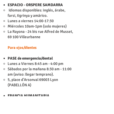
ESPACIO - ORSPERE SAMDARRA
​
Idiomas disponibles: inglés, árabe,
farsi, tigrinya y amárico.
Lunes a viernes 14:00-17:30
Miércoles 10am-1pm (solo mujeres)
La Rayona - 24 bis rue Alfred de Musset,
69 100 Villeurbanne
Para ojos/dientes
PASE de emergencia/dental
Lunes a Viernes 8:45 am - 4:00 pm
Sábados por la mañana 8:30 am - 11:00
am (aviso: llegar temprano).
5, place d'Arsonval 69003 Lyon
(PABELLÓN A)
FRANCIA HUMANITARIA
Para personas sin cobertura médica
Miércoles de 2 a 5 p. m.: problemas en
los ojos T