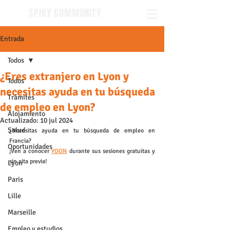
SPIKY COMMUNITY
Entrada
Todos
¿Eres extranjero en Lyon y
Todos
necesitas ayuda en tu búsqueda
Trámites
de empleo en Lyon?
Alojamiento
Actualizado:
10 jul 2024
Salud
¿Necesitas ayuda en tu búsqueda de empleo en 
Francia? 
Oportunidades
¡Ven a conocer 
YOON
 durante sus sesiones gratuitas y 
sin cita previa!
Lyon
Paris
Lille
Marseille
Empleo y estudios