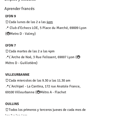
Aprender francés
LYON 9
⏰Cada lunes de las 2 a las 
4pm
📍 Club d'Echecs LOE, 5 Place du Marché, 69009 Lyon 
(🚇Metro D - Valmy)
LYON 7
⏰Cada martes de las 2 a las 4pm
📍L'Arche de Noé, 3 Rue Felissent, 69007 Lyon (🚇
Métro D - Guillotière)
VILLEURBANNE
⏰Cada miercoles de las 9.30 a las 11.30 am 
📍L'Archipel - La Cantina, 172 rue Anatole France, 
69100 Villeurbanne (🚇Métro A - Flachet
OULLINS
⏰Todos los primeros y terceros jueves de cada mes de 
las 2 a las 4pm
📍Centre social Saulaie, 11 rue de la Convention, 
69600 Oullins (🚇Metro B - Gare d'Oullins)