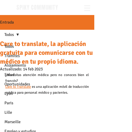
SPIKY COMMUNITY
Entrada
Todos
Care to translate, la aplicación
Todos
gratuita para comunicarse con tu
Trámites
médico en tu propio idioma.
Alojamiento
Actualizado:
14 feb 2023
Salud
¿Necesitas atención médica pero no conoces bien el 
francés? 
Oportunidades
Care to Translate
 es una aplicación móvil de traducción 
médica para personal médico y pacientes.
Lyon
Paris
Lille
Marseille
Empleo y estudios