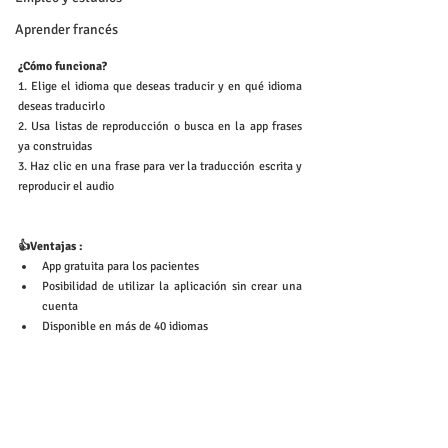
Aprender francés
¿Cómo funciona? 
1. Elige el idioma que deseas traducir y en qué idioma 
deseas traducirlo
2. Usa listas de reproducción o busca en la app frases 
ya construidas
3. Haz clic en una frase para ver la traducción escrita y 
reproducir el audio
👍Ventajas : 
App gratuita para los pacientes 
Posibilidad de utilizar la aplicación sin crear una 
cuenta
Disponible en más de 40 idiomas
📲 Puedes descargar la app aquí :
iOS
Android
Contáctenos
Salud
contact@spiky-app.com