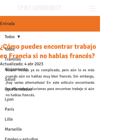
SPIKY COMMUNITY
Entrada
Todos
¿Cómo puedes encontrar trabajo
Todos
en Francia si no hablas francés?
Trámites
Actualizado:
4 abr 2023
Alojamiento
Buscar trabajo ya es complicado, pero aún lo es más 
cuando aún no hablas muy bien francés. Sin embargo, 
Salud
¡hay varias alternativas! En este artículo encontrarás 
Oportunidades
las diferentes soluciones para encontrar trabajo si aún 
no hablas francés.
Lyon
Paris
Lille
Marseille
Empleo y estudios